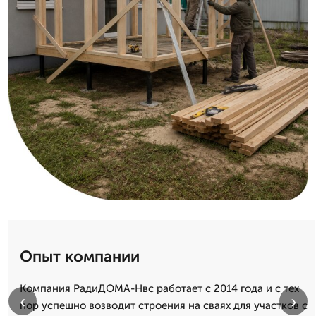
Опыт компании
Компания РадиДОМА-Нвс работает с 2014 года и с тех
‹
›
пор успешно возводит строения на сваях для участков с