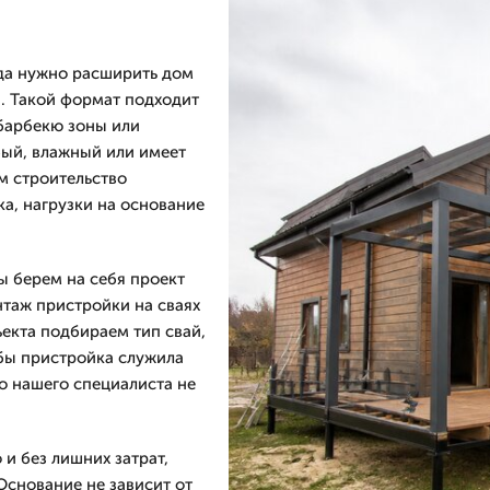
гда нужно расширить дом
и. Такой формат подходит
 барбекю зоны или
бый, влажный или имеет
м строительство
ка, нагрузки на основание
ы берем на себя проект
нтаж пристройки на сваях
екта подбираем тип свай,
обы пристройка служила
о нашего специалиста не
 и без лишних затрат,
Основание не зависит от