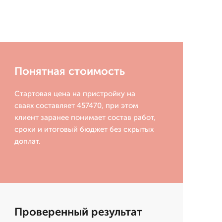
Понятная стоимость
Стартовая цена на пристройку на
сваях составляет 457470, при этом
клиент заранее понимает состав работ,
сроки и итоговый бюджет без скрытых
доплат.
Проверенный результат