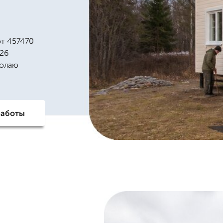
от 457470
026
колаю
работы