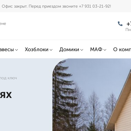
Офис закрыт. Перед приездом звоните +7 931 03-21-92!
+
ене
Пн
авесы
Хозблоки
Домики
МАФ
О ком
 под ключ
ях
д