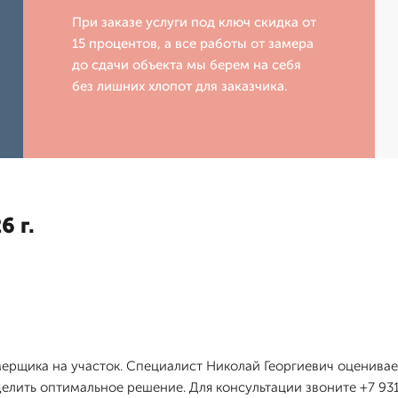
При заказе услуги под ключ скидка от
15 процентов, а все работы от замера
до сдачи объекта мы берем на себя
без лишних хлопот для заказчика.
6 г.
ерщика на участок. Специалист Николай Георгиевич оценивает
делить оптимальное решение. Для консультации звоните +7 931