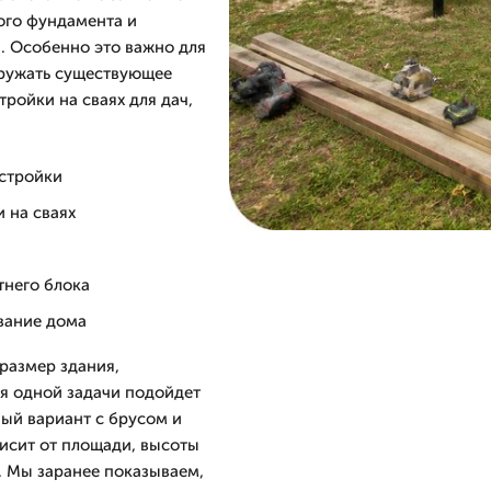
ного фундамента и
а. Особенно это важно для
гружать существующее
ройки на сваях для дач,
истройки
 на сваях
тнего блока
ование дома
размер здания,
я одной задачи подойдет
ный вариант с брусом и
висит от площади, высоты
. Мы заранее показываем,