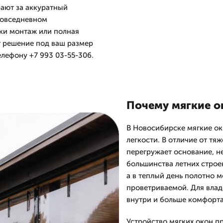
ают за аккуратный
повседневном
дки монтаж или полная
 решение под ваш размер
елефону +7 993 03-55-306.
Почему мягкие о
В Новосибирске мягкие ок
легкости. В отличие от тя
перегружает основание, н
большинства летних строе
а в теплый день полотно м
проветриваемой. Для влад
внутри и больше комфорта
Устройство мягких окон п