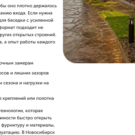
обы оно плотно держалось
ванию входа. Если нужна
 для беседки с усиленной
формат подходит не
других открытых строений.
в, а опыт работы каждого
 точным замерам
осов и лишних зазоров
м сезона и нагрузки на
е креплений или полотна
технологии, которая
димости быстро открыть
 фурнитуру и материалы,
луатацию. В Новосибирск