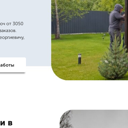
юч от 3050
заказов.
еоргиевичу,
работы
и в