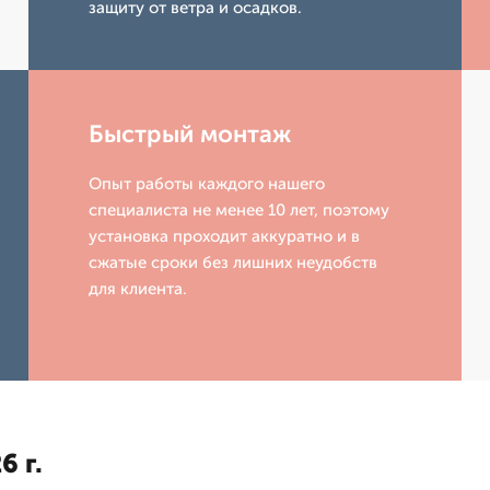
защиту от ветра и осадков.
Быстрый монтаж
Опыт работы каждого нашего
специалиста не менее 10 лет, поэтому
установка проходит аккуратно и в
сжатые сроки без лишних неудобств
для клиента.
6 г.