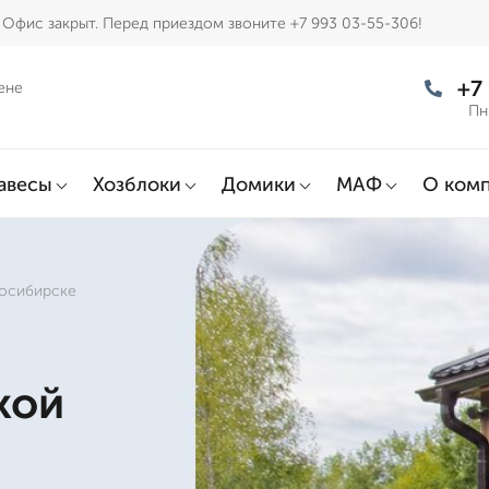
Офис закрыт. Перед приездом звоните +7 993 03-55-306!
+7
ене
Пн
авесы
Хозблоки
Домики
МАФ
О ком
восибирске
кой