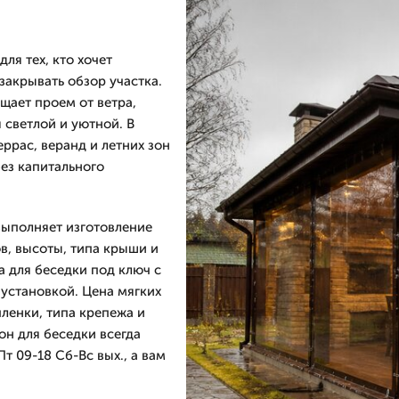
ля тех, кто хочет
закрывать обзор участка.
щает проем от ветра,
 светлой и уютной. В
ррас, веранд и летних зон
без капитального
выполняет изготовление
в, высоты, типа крыши и
а для беседки под ключ с
 установкой. Цена мягких
пленки, типа крепежа и
он для беседки всегда
 09-18 Сб-Вс вых., а вам