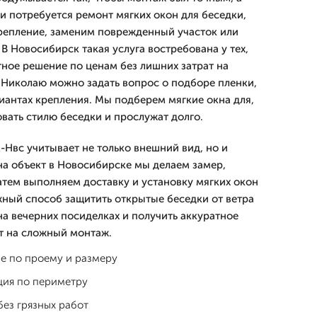
и потребуется ремонт мягких окон для беседки,
репление, заменим поврежденный участок или
В Новосибирск такая услуга востребована у тех,
тное решение по ценам без лишних затрат на
и Николаю можно задать вопрос о подборе пленки,
риантах крепления. Мы подберем мягкие окна для,
вать стилю беседки и прослужат долго.
вс учитывает не только внешний вид, но и
на объект в Новосибирске мы делаем замер,
атем выполняем доставку и установку мягких окон
жный способ защитить открытые беседки от ветра
на вечерних посиделках и получить аккуратное
т на сложный монтаж.
е по проему и размеру
ция по периметру
без грязных работ